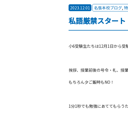
2023.12.01
名張本校ブログ
,
特
私語厳禁スタート
小6受験生たちは12月1日から受
挨拶、授業前後の号令・礼、授業
もちろん夕ご飯時もNO！
1分1秒でも勉強にあててもらう