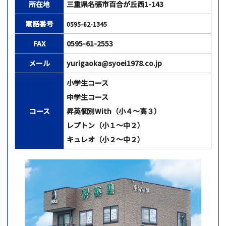
所在地
三重県名張市百合が丘西1-143
電話番号
0595-62-1345
FAX
0595-61-2553
メール
yurigaoka@syoei1978.co.jp
小学生コース
中学生コース
コース
昇英個別With（小４～高３）
レプトン（小１～中２）
キュレオ（小２～中２）