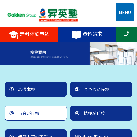
MENU
無料体験申込
資料請求
①
名張本校
②
つつじが丘校
③
百合が丘校
④
桔梗が丘校
⑤
伊賀上野城下町校
特進科(名張本校)