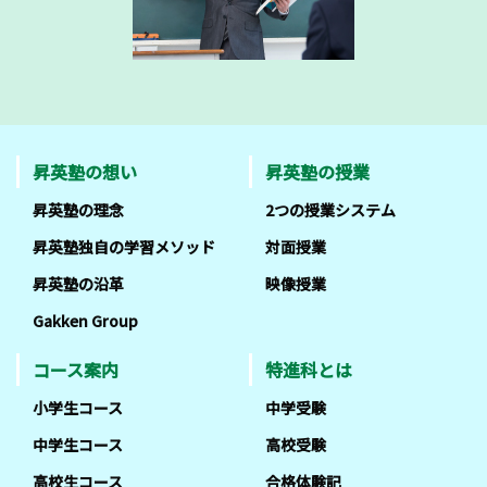
昇英塾の想い
昇英塾の授業
昇英塾の理念
2つの授業システム
昇英塾独自の学習メソッド
対面授業
昇英塾の沿革
映像授業
Gakken Group
コース案内
特進科とは
小学生コース
中学受験
中学生コース
高校受験
高校生コース
合格体験記