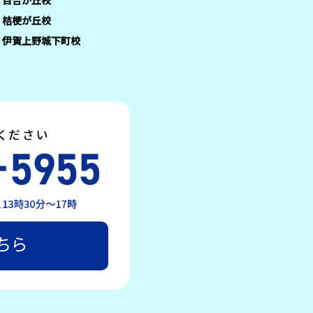
百合が丘校
桔梗が丘校
伊賀上野城下町校
ちら