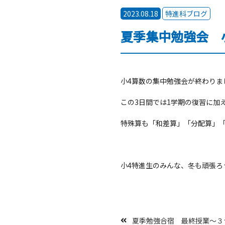
2023.08.18
特進科ブログ
夏季集中勉強会 
小4算数の集中勉強会が終わりま
この3日間では1学期の復習に加
特殊算も「和差算」「分配算」
小4特進生のみんな、冬も頑張ろ
夏季勉強合宿 最終授業～３