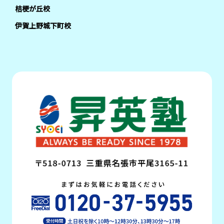
桔梗が丘校
伊賀上野城下町校