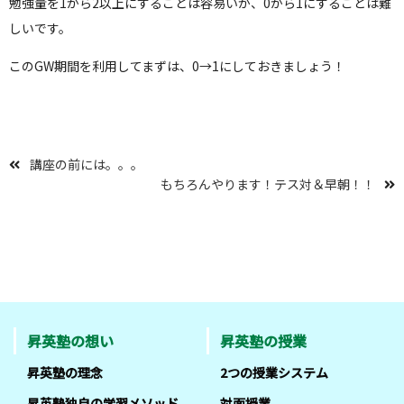
勉強量を1から2以上にすることは容易いが、0から1にすることは難
しいです。
このGW期間を利用してまずは、0→1にしておきましょう！
講座の前には。。。
もちろんやります！テス対＆早朝！！
昇英塾の想い
昇英塾の授業
昇英塾の理念
2つの授業システム
昇英塾独自の学習メソッド
対面授業