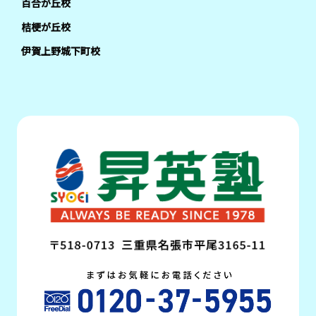
百合が丘校
桔梗が丘校
伊賀上野城下町校