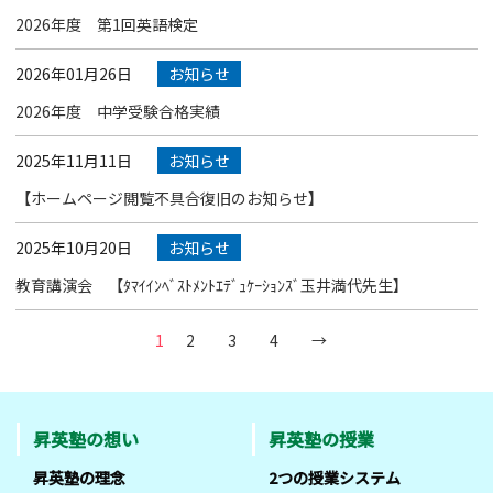
2026年度 第1回英語検定
2026年01月26日
お知らせ
2026年度 中学受験合格実績
2025年11月11日
お知らせ
【ホームページ閲覧不具合復旧のお知らせ】
2025年10月20日
お知らせ
教育講演会 【ﾀﾏｲｲﾝﾍﾞｽﾄﾒﾝﾄｴﾃﾞｭｹｰｼｮﾝｽﾞ玉井満代先生】
1
2
3
4
→
昇英塾の想い
昇英塾の授業
昇英塾の理念
2つの授業システム