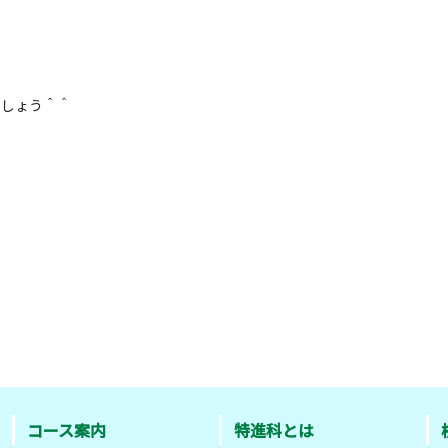
。
ましょう＾＾
コース案内
特進科とは