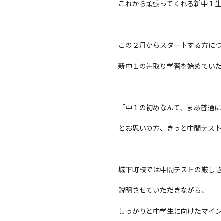
これから頑張ってくれる新中１
この２月からスタートする方に
新中１の先取り学習を始めてい
「中１の初めなんて、まあ普通
とお思いの方、きっと中間テス
城下町校では中間テストの厳し
説明させていただきながら、
しっかりと中学生に向けたマイ