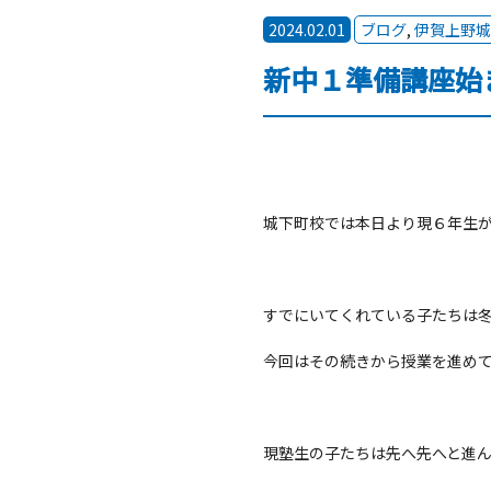
2024.02.01
ブログ
,
伊賀上野城
新中１準備講座始
城下町校では本日より現６年生
すでにいてくれている子たちは
今回はその続きから授業を進め
現塾生の子たちは先へ先へと進