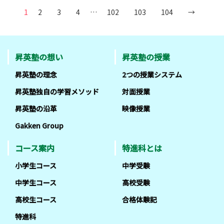
1
2
3
4
…
102
103
104
→
昇英塾の想い
昇英塾の授業
昇英塾の理念
2つの授業システム
昇英塾独自の学習メソッド
対面授業
昇英塾の沿革
映像授業
Gakken Group
コース案内
特進科とは
小学生コース
中学受験
中学生コース
高校受験
高校生コース
合格体験記
特進科