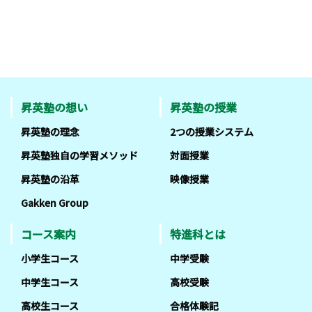
昇英塾の想い
昇英塾の授業
昇英塾の理念
2つの授業システム
昇英塾独自の学習メソッド
対面授業
昇英塾の沿革
映像授業
Gakken Group
コース案内
特進科とは
小学生コース
中学受験
中学生コース
高校受験
高校生コース
合格体験記