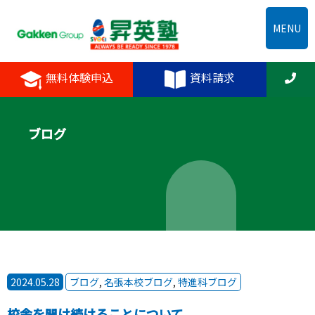
MENU
無料体験申込
資料請求
ブログ
2024.05.28
ブログ
,
名張本校ブログ
,
特進科ブログ
校舎を開け続けることについて