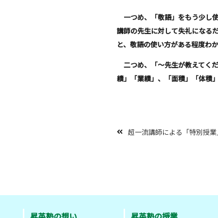
一つめ、「敬語」をもう少し使
講師の先生に対して失礼になる
と、敬語の使い方がある程度わ
二つめ、「～先生が教えてくだ
績」「業績」、「面積」「体積
超一流講師による「特別授業
昇英塾の想い
昇英塾の授業