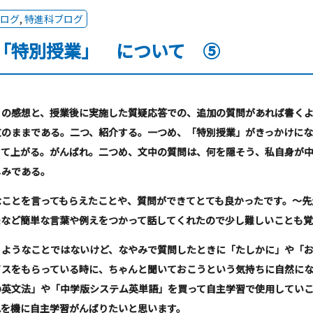
ログ
,
特進科ブログ
「特別授業」 について ⑤
の感想と、授業後に実施した質疑応答での、追加の質問があれば書くよ
文のままである。二つ、紹介する。一つめ、「特別授業」がきっかけにな
して上がる。がんばれ。二つめ、文中の質問は、何を隠そう、私自身が
しみである。
ことを言ってもらえたことや、質問ができてとても良かったです。～先
味など簡単な言葉や例えをつかって話してくれたので少し難しいことも覚
ようなことではないけど、なやみで質問したときに「たしかに」や「お
イスをもらっている時に、ちゃんと聞いておこうという気持ちに自然に
の英文法」や「中学版システム英単語」を買って自主学習で使用してい
れを機に自主学習がんばりたいと思います。