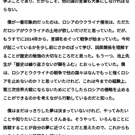
学ぶことであり、だからこそ、他の国の言葉も大事にしなければな
らない。
僕が一番印象的だったのは、ロシアのウクライナ侵攻は、ただた
だロシアがウクライナの土地が欲しいだけだと思っていた。だが、
もうすでに
2014
年から、言語をめぐって戦争が始まっていた。今何
が起こっているかを少し前にさかのぼって学び、因果関係を理解す
ることが歴史の勉強の大切なところだと思った。もう一つ、池上先
生が「歴史は繰り返さないが韻をふむ」とおっしゃっていた。僕
は、ロシアとウクライナの戦争で他の国々はなんでもっと強くロシ
アを止めないのか？と思っていたけれど、これは今までの経験上、
第三次世界大戦にならないためにどうしたらロシアの侵略を止める
ことができるのかを考えながら行動しているのだと知った。
僕はまだはっきりした夢は決まっていないけれど、やってみたい
ことや知りたいことはたくさんある。そうやって、いろんなことに
挑戦することが自分の夢に近づくことだと思えたので、これからも