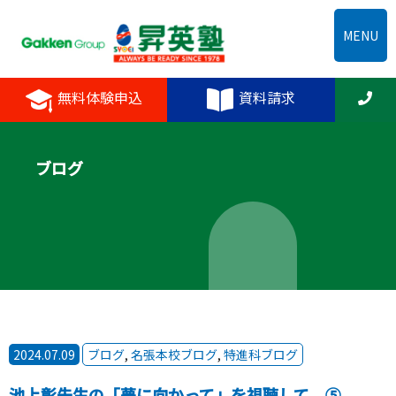
MENU
無料体験申込
資料請求
ブログ
2024.07.09
ブログ
,
名張本校ブログ
,
特進科ブログ
池上彰先生の「夢に向かって」を視聴して ⑤