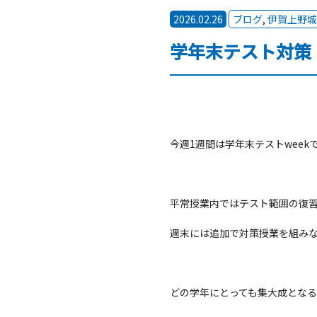
2026.02.26
ブログ
,
伊賀上野城
学年末テスト対策
今週1週間は学年末テストweek
平常授業内ではテスト範囲の復
週末には追加で対策授業を組み
どの学年にとっても集大成とな