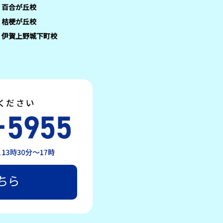
百合が丘校
桔梗が丘校
伊賀上野城下町校
ちら