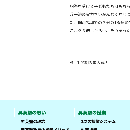
指導を受ける子どもたちはもち
超一流の実力をいかんなく見せ
た。個別指導での３分の1程度
これを３倍したら…、そう思っ
１学期の集大成！
昇英塾の想い
昇英塾の授業
昇英塾の理念
2つの授業システム
昇英塾独自の学習メソッド
対面授業