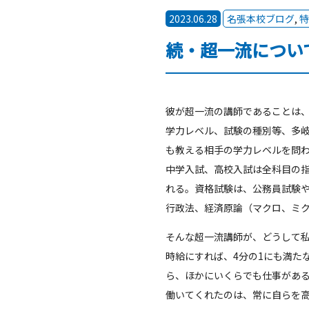
2023.06.28
名張本校ブログ
,
特
続・超一流につい
彼が超一流の講師であることは
学力レベル、試験の種別等、多
も教える相手の学力レベルを問
中学入試、高校入試は全科目の
れる。資格試験は、公務員試験
行政法、経済原論（マクロ、ミ
そんな超一流講師が、どうして
時給にすれば、4分の1にも満た
ら、ほかにいくらでも仕事があ
働いてくれたのは、常に自らを