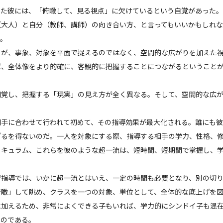
きた彼には、「俯瞰して、見る視点」に欠けているという自覚があった
（大人）と自分（教師、講師）の向き合い方、と言ってもいいかもしれ
う。
うが、事象、対象を平面で捉えるのではなく、空間的な広がりを加えた
ば、全体像をより的確に、客観的に把握することにつながるということ
知覚し、把握する「現実」の見え方が全く異なる。そして、空間的な広
相手に合わせて行われて初めて、その指導効果が最大化される。誰にも
ざるを得ないのだ。一人を対象にする際、指導する相手の学力、性格、
リキュラム、これらを彼のような超一流は、短時間、短期間で掌握し、
習指導では、いかに超一流とはいえ、一定の時間も必要となり、別の切
俯瞰」して眺め、クラスを一つの対象、単位として、全体的な底上げを
に加えるため、非常によくできる子もいれば、学力的にシンドイ子も混
たのである。