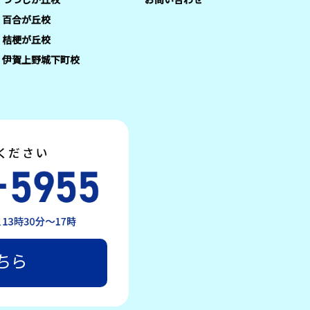
百合が丘校
桔梗が丘校
伊賀上野城下町校
ちら