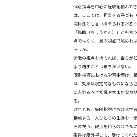
個別指導を中心に経験を積んで
は、ここでは、担当する子ども
関係性とも言い換えられるだろ
「鳥瞰（ちょうかん）」とも言
点ではなく、鳥の視点で眺めれ
ろうか。
俯瞰の視点を持てれば、自らが
より増すことはまちがいない。
個別指導における学習指導は、
は、効果は限定的なものになら
に入れるべき知識や大まかなカ
る。
けれども、集団指導における学
構成する一人ひとりの生徒を「
その視点、観点を自らのスキル
条件は度外視して、受けてくれ