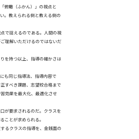
。「俯瞰（ふかん）」の視点と
ない。教えられる側と教える側の
視点で捉えるのである。人間の視
がご理解いただけるのではないだ
がりを持つ以上、指導の確かさは
彼にも同じ指導法、指導内容で
修正すべき課題、志望校合格まで
学習効果を最大化、最適化させ
り口が要求されるのだ。クラスを
図ることが求められる。
在するクラスの指導を、金銭面の