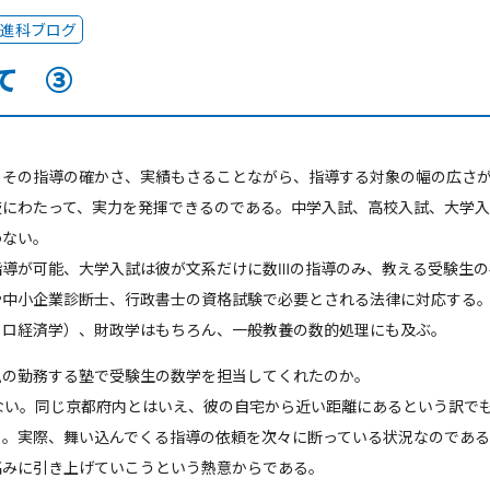
進科ブログ
て ③
、その指導の確かさ、実績もさることながら、指導する対象の幅の広さ
岐にわたって、実力を発揮できるのである。中学入試、高校入試、大学
わない。
指導が可能、大学入試は彼が文系だけに数Ⅲの指導のみ、教える受験生の
や中小企業診断士、行政書士の資格試験で必要とされる法律に対応する
クロ経済学）、財政学はもちろん、一般教養の数的処理にも及ぶ。
私の勤務する塾で受験生の数学を担当してくれたのか。
ない。同じ京都府内とはいえ、彼の自宅から近い距離にあるという訳で
る。実際、舞い込んでくる指導の依頼を次々に断っている状況なのである
高みに引き上げていこうという熱意からである。