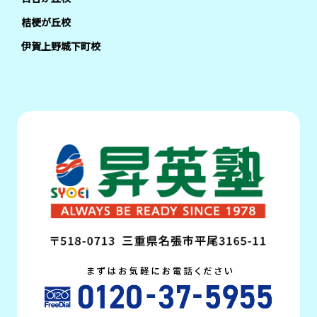
桔梗が丘校
伊賀上野城下町校