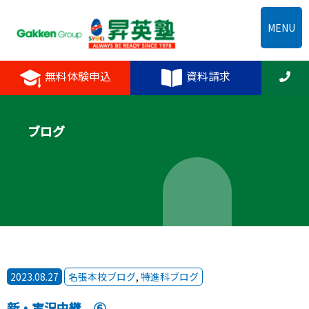
MENU
無料体験申込
資料請求
ブログ
2023.08.27
名張本校ブログ
,
特進科ブログ
新・実況中継 ⑥