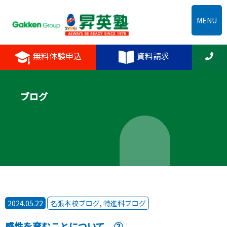
MENU
無料体験申込
資料請求
ブログ
2024.05.22
名張本校ブログ
,
特進科ブログ
感性を育むことについて ②