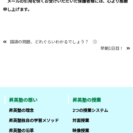
メールの引用を快くお受けいただいた保護者様には、心より感謝
申し上げます。
国語の問題、どれぐらいわかるでしょう？ ①
早朝1日目！
昇英塾の想い
昇英塾の授業
昇英塾の理念
2つの授業システム
昇英塾独自の学習メソッド
対面授業
昇英塾の沿革
映像授業