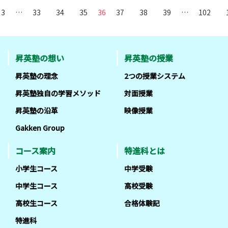
3
…
33
34
35
36
37
38
39
…
102
昇英塾の想い
昇英塾の授業
昇英塾の理念
2つの授業システム
昇英塾独自の学習メソッド
対面授業
昇英塾の沿革
映像授業
Gakken Group
コース案内
特進科とは
小学生コース
中学受験
中学生コース
高校受験
高校生コース
合格体験記
特進科