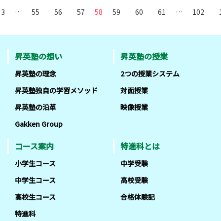
3
…
55
56
57
58
59
60
61
…
102
昇英塾の想い
昇英塾の授業
昇英塾の理念
2つの授業システム
昇英塾独自の学習メソッド
対面授業
昇英塾の沿革
映像授業
Gakken Group
コース案内
特進科とは
小学生コース
中学受験
中学生コース
高校受験
高校生コース
合格体験記
特進科