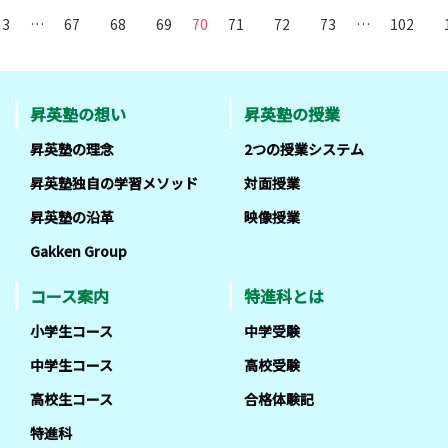
3
…
67
68
69
70
71
72
73
…
102
昇英塾の想い
昇英塾の授業
昇英塾の理念
2つの授業システム
昇英塾独自の学習メソッド
対面授業
昇英塾の沿革
映像授業
Gakken Group
コース案内
特進科とは
小学生コース
中学受験
中学生コース
高校受験
高校生コース
合格体験記
特進科