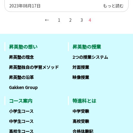
2023年08月17日
もっと読む
←
1
2
3
4
昇英塾の想い
昇英塾の授業
昇英塾の理念
2つの授業システム
昇英塾独自の学習メソッド
対面授業
昇英塾の沿革
映像授業
Gakken Group
コース案内
特進科とは
小学生コース
中学受験
中学生コース
高校受験
高校生コース
合格体験記