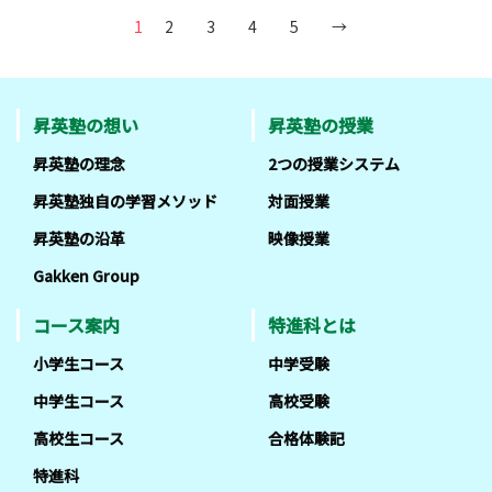
1
2
3
4
5
→
昇英塾の想い
昇英塾の授業
昇英塾の理念
2つの授業システム
昇英塾独自の学習メソッド
対面授業
昇英塾の沿革
映像授業
Gakken Group
コース案内
特進科とは
小学生コース
中学受験
中学生コース
高校受験
高校生コース
合格体験記
特進科