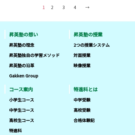
1
2
3
4
→
昇英塾の想い
昇英塾の授業
昇英塾の理念
2つの授業システム
昇英塾独自の学習メソッド
対面授業
昇英塾の沿革
映像授業
Gakken Group
コース案内
特進科とは
小学生コース
中学受験
中学生コース
高校受験
高校生コース
合格体験記
特進科