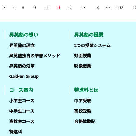
3
…
8
9
10
11
12
13
14
…
102
1
昇英塾の想い
昇英塾の授業
昇英塾の理念
2つの授業システム
昇英塾独自の学習メソッド
対面授業
昇英塾の沿革
映像授業
Gakken Group
コース案内
特進科とは
小学生コース
中学受験
中学生コース
高校受験
高校生コース
合格体験記
特進科