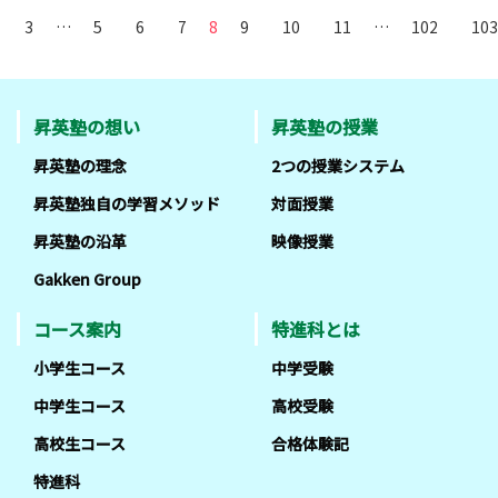
3
…
5
6
7
8
9
10
11
…
102
103
昇英塾の想い
昇英塾の授業
昇英塾の理念
2つの授業システム
昇英塾独自の学習メソッド
対面授業
昇英塾の沿革
映像授業
Gakken Group
コース案内
特進科とは
小学生コース
中学受験
中学生コース
高校受験
高校生コース
合格体験記
特進科